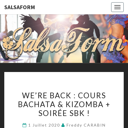
SALSAFORM
Togg
navig
SALSAFO
Cours
De
Danses
Latines
Et De
Remise
En
Forme
WE’RE
WE’RE BACK : COURS
BACK
BACHATA & KIZOMBA +
:
SOIRÉE SBK !
COURS
BACHATA
1 Juillet 2020
Freddy CARABIN
&