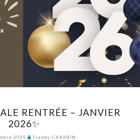
✨OFFRE
ALE RENTRÉE – JANVIER
SPÉCIALE
2026✨
RENTRÉE
–
embre 2025
Freddy CARABIN