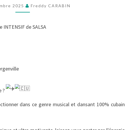
INTENSIF
embre 2025
Freddy CARABIN
DE
SALSA
ge INTENSIF de SALSA
🕺
rgenville
e ?
ctionner dans ce genre musical et dansant 100% cubain