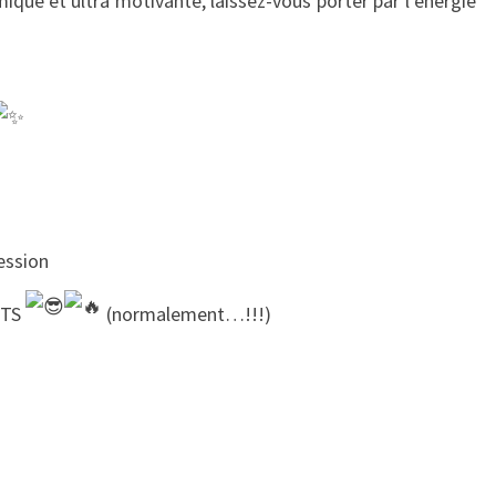
que et ultra motivante, laissez-vous porter par l’énergie
ession
RTS
(normalement…!!!)