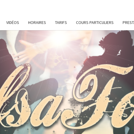
VIDÉOS
HORAIRES
TARIFS
COURS PARTICULIERS
PREST
SALS
Cours
De
Danses
Latines
Et De
Remise
En