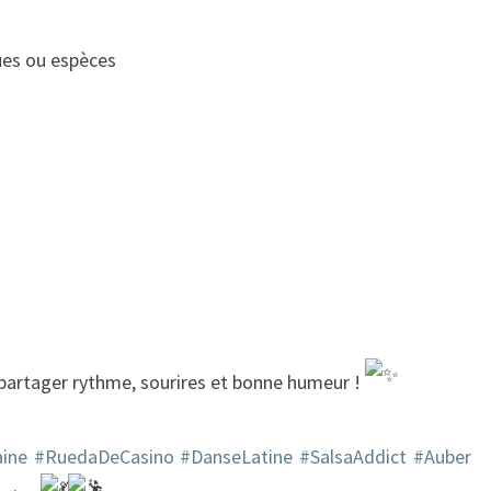
ues ou espèces
artager rythme, sourires et bonne humeur !
aine
#RuedaDeCasino
#DanseLatine
#SalsaAddict
#Auber