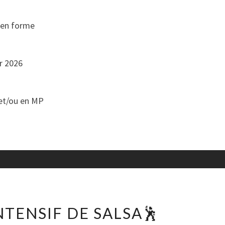
 en forme
er 2026
 et/ou en MP
💃
INTENSIF DE SALSA🕺
STAGE