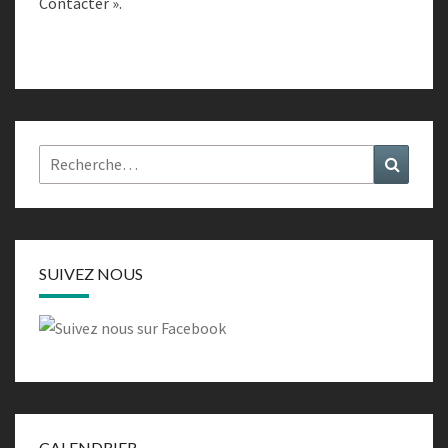
Contacter ».
Rechercher :
Recher
SUIVEZ NOUS
CALENDRIER