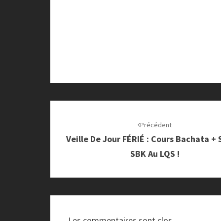
Navigation
d'article
Précédent
Veille De Jour FÉRIÉ : Cours Bachata + 
SBK Au LQS !
Les commentaires sont clos.