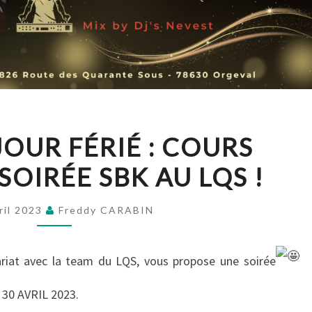
VEILLE
JOUR FÉRIÉ : COURS
DE
SOIRÉE SBK AU LQS !
JOUR
FÉRIÉ
:
ril 2023
Freddy CARABIN
COURS
KIZOMBA
ariat avec la team du LQS, vous propose une soirée
+
 30 AVRIL 2023.
SOIRÉE