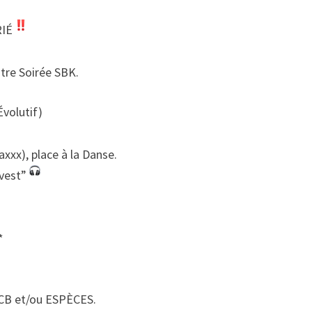
SBK
AU
RIÉ
LQS
!
otre Soirée SBK.
volutif)
axxx), place à la Danse.
evest”
*
CB et/ou ESPÈCES.