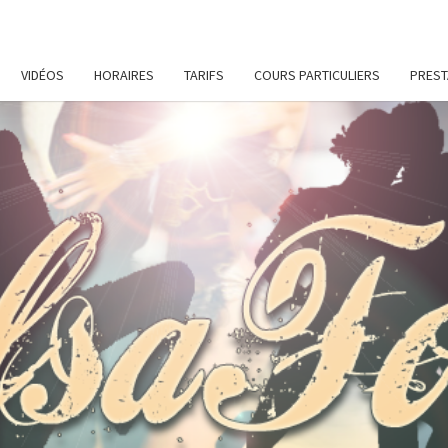
VIDÉOS
HORAIRES
TARIFS
COURS PARTICULIERS
PREST
SALS
Cours
De
Danses
Latines
Et De
Remise
En