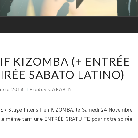
Forme
STAGE
IF KIZOMBA (+ ENTRÉE
INTENSIF
IRÉE SABATO LATINO)
KIZOMBA
(+
ENTRÉE
mbre 2018
Freddy CARABIN
GRATUITE
SOIRÉE
ER Stage Intensif en KIZOMBA, le Samedi 24 Novembre
SABATO
r le même tarif une ENTRÉE GRATUITE pour notre soirée
LATINO)