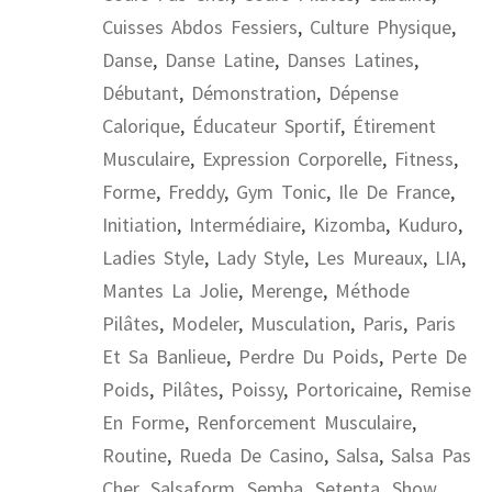
Cuisses Abdos Fessiers
,
Culture Physique
,
Danse
,
Danse Latine
,
Danses Latines
,
Débutant
,
Démonstration
,
Dépense
Calorique
,
Éducateur Sportif
,
Étirement
Musculaire
,
Expression Corporelle
,
Fitness
,
Forme
,
Freddy
,
Gym Tonic
,
Ile De France
,
Initiation
,
Intermédiaire
,
Kizomba
,
Kuduro
,
Ladies Style
,
Lady Style
,
Les Mureaux
,
LIA
,
Mantes La Jolie
,
Merenge
,
Méthode
Pilâtes
,
Modeler
,
Musculation
,
Paris
,
Paris
Et Sa Banlieue
,
Perdre Du Poids
,
Perte De
Poids
,
Pilâtes
,
Poissy
,
Portoricaine
,
Remise
En Forme
,
Renforcement Musculaire
,
Routine
,
Rueda De Casino
,
Salsa
,
Salsa Pas
Cher
,
Salsaform
,
Semba
,
Setenta
,
Show
,