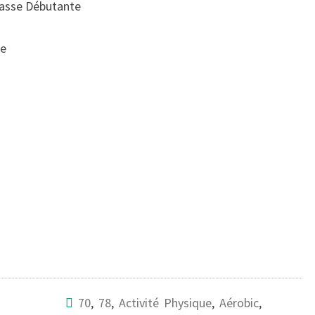
passe Débutante
re
70
,
78
,
Activité Physique
,
Aérobic
,