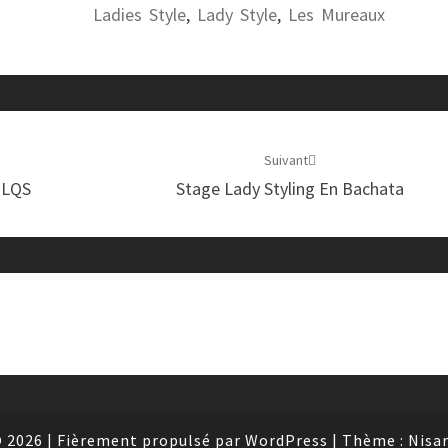
Ladies Style
,
Lady Style
,
Les Mureaux
Suivant
 LQS
Stage Lady Styling En Bachata
 2026
|
Fièrement propulsé par
WordPress
|
Thème :
Nisa