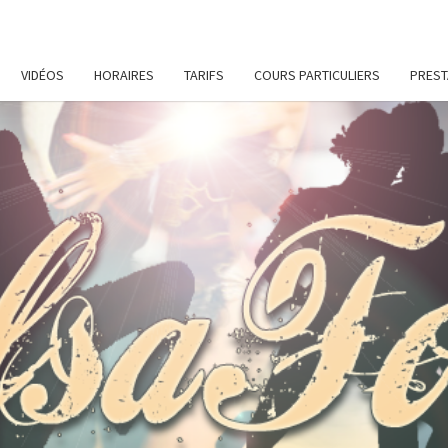
VIDÉOS
HORAIRES
TARIFS
COURS PARTICULIERS
PREST
SALS
Cours
De
Danses
Latines
Et De
Remise
En