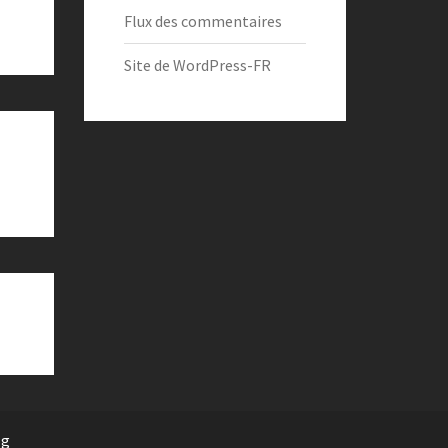
Flux des commentaires
Site de WordPress-FR
rg