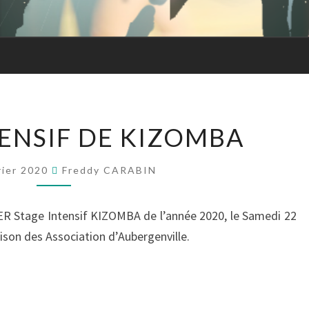
Forme
STAGE
TENSIF DE KIZOMBA
INTENSIF
DE
rier 2020
Freddy CARABIN
KIZOMBA
R Stage Intensif KIZOMBA de l’année 2020, le Samedi 22
aison des Association d’Aubergenville.