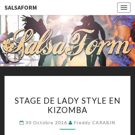
SALSAFORM
Togg
navig
SALSAFO
Cours
De
Danses
Latines
Et De
Remise
En
Forme
STAGE
STAGE DE LADY STYLE EN
DE
KIZOMBA
LADY
STYLE
30 Octobre 2016
Freddy CARABIN
EN
KIZOMBA