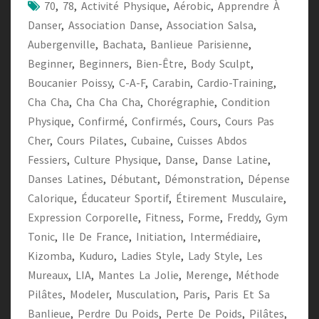
70
,
78
,
Activité Physique
,
Aérobic
,
Apprendre À
Danser
,
Association Danse
,
Association Salsa
,
Aubergenville
,
Bachata
,
Banlieue Parisienne
,
Beginner
,
Beginners
,
Bien-Être
,
Body Sculpt
,
Boucanier Poissy
,
C-A-F
,
Carabin
,
Cardio-Training
,
Cha Cha
,
Cha Cha Cha
,
Chorégraphie
,
Condition
Physique
,
Confirmé
,
Confirmés
,
Cours
,
Cours Pas
Cher
,
Cours Pilates
,
Cubaine
,
Cuisses Abdos
Fessiers
,
Culture Physique
,
Danse
,
Danse Latine
,
Danses Latines
,
Débutant
,
Démonstration
,
Dépense
Calorique
,
Éducateur Sportif
,
Étirement Musculaire
,
Expression Corporelle
,
Fitness
,
Forme
,
Freddy
,
Gym
Tonic
,
Ile De France
,
Initiation
,
Intermédiaire
,
Kizomba
,
Kuduro
,
Ladies Style
,
Lady Style
,
Les
Mureaux
,
LIA
,
Mantes La Jolie
,
Merenge
,
Méthode
Pilâtes
,
Modeler
,
Musculation
,
Paris
,
Paris Et Sa
Banlieue
,
Perdre Du Poids
,
Perte De Poids
,
Pilâtes
,