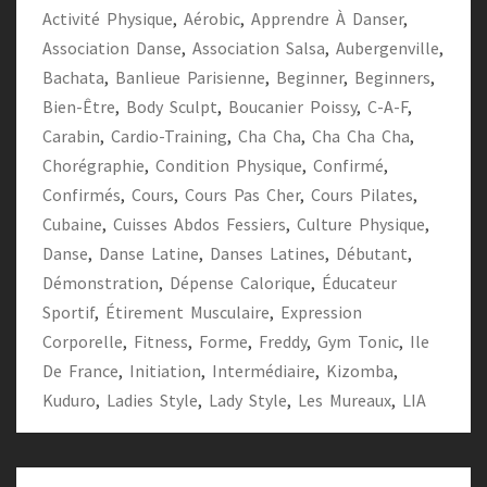
Activité Physique
,
Aérobic
,
Apprendre À Danser
,
Association Danse
,
Association Salsa
,
Aubergenville
,
Bachata
,
Banlieue Parisienne
,
Beginner
,
Beginners
,
Bien-Être
,
Body Sculpt
,
Boucanier Poissy
,
C-A-F
,
Carabin
,
Cardio-Training
,
Cha Cha
,
Cha Cha Cha
,
Chorégraphie
,
Condition Physique
,
Confirmé
,
Confirmés
,
Cours
,
Cours Pas Cher
,
Cours Pilates
,
Cubaine
,
Cuisses Abdos Fessiers
,
Culture Physique
,
Danse
,
Danse Latine
,
Danses Latines
,
Débutant
,
Démonstration
,
Dépense Calorique
,
Éducateur
Sportif
,
Étirement Musculaire
,
Expression
Corporelle
,
Fitness
,
Forme
,
Freddy
,
Gym Tonic
,
Ile
De France
,
Initiation
,
Intermédiaire
,
Kizomba
,
Kuduro
,
Ladies Style
,
Lady Style
,
Les Mureaux
,
LIA
Navigation