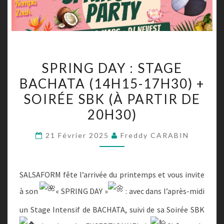
SPRING
SPRING DAY : STAGE
DAY
BACHATA (14H15-17H30) +
:
SOIRÉE SBK (À PARTIR DE
STAGE
BACHATA
20H30)
(14H15-
21 Février 2025
Freddy CARABIN
17H30)
+
SOIRÉE
SALSAFORM fête l’arrivée du printemps et vous invite
SBK
à son
« SPRING DAY »
: avec dans l’après-midi
(À
PARTIR
un Stage Intensif de BACHATA, suivi de sa Soirée SBK
DE