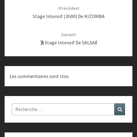
d'article
Précédent
Stage Intensif (3h00) De KIZOMBA
Suivant
🕺Stage Intensif De SALSA💃
Les commentaires sont clos.
Rechercher :
Recher