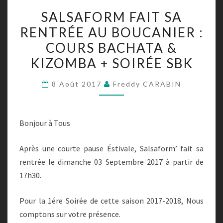
SALSAFORM
SALSAFORM FAIT SA
FAIT
RENTRÉE AU BOUCANIER :
SA
COURS BACHATA &
RENTRÉE
AU
KIZOMBA + SOIRÉE SBK
BOUCANIER
8 Août 2017
Freddy CARABIN
:
COURS
BACHATA
Bonjour à Tous
&
KIZOMBA
Après une courte pause Éstivale, Salsaform’ fait sa
+
rentrée le dimanche 03 Septembre 2017 à partir de
SOIRÉE
17h30.
SBK
Pour la 1ére Soirée de cette saison 2017-2018, Nous
comptons sur votre présence.