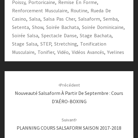
Poissy
,
Portoricaine
,
Remise En Forme
,
Renforcement Musculaire
,
Routine
,
Rueda De
Casino
,
Salsa
,
Salsa Pas Cher
,
Salsaform
,
Semba
,
Setenta
,
Show
,
Soirée Bachata
,
Soirée Dominicaine
,
Soirée Salsa
,
Spectacle Danse
,
Stage Bachata
,
Stage Salsa
,
STEP
,
Stretching
,
Tonification
Musculaire
,
Tonifier
,
Vidéo
,
Vidéos Avancés
,
Yvelines
Navigation
d'article
Précédent
Nouveauté Salsaform À Partir De Septembre : Cours
D’AÉRO-BOXING
Suivant
PLANNING COURS SALSAFORM SAISON 2017-2018