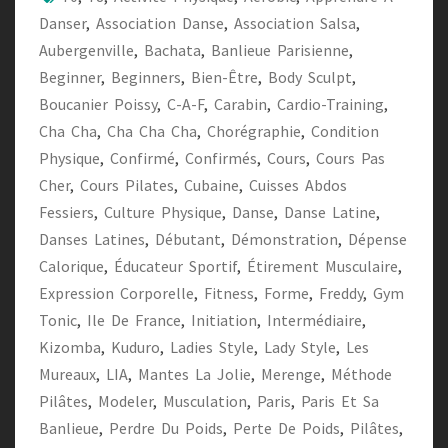
Danser
,
Association Danse
,
Association Salsa
,
Aubergenville
,
Bachata
,
Banlieue Parisienne
,
Beginner
,
Beginners
,
Bien-Être
,
Body Sculpt
,
Boucanier Poissy
,
C-A-F
,
Carabin
,
Cardio-Training
,
Cha Cha
,
Cha Cha Cha
,
Chorégraphie
,
Condition
Physique
,
Confirmé
,
Confirmés
,
Cours
,
Cours Pas
Cher
,
Cours Pilates
,
Cubaine
,
Cuisses Abdos
Fessiers
,
Culture Physique
,
Danse
,
Danse Latine
,
Danses Latines
,
Débutant
,
Démonstration
,
Dépense
Calorique
,
Éducateur Sportif
,
Étirement Musculaire
,
Expression Corporelle
,
Fitness
,
Forme
,
Freddy
,
Gym
Tonic
,
Ile De France
,
Initiation
,
Intermédiaire
,
Kizomba
,
Kuduro
,
Ladies Style
,
Lady Style
,
Les
Mureaux
,
LIA
,
Mantes La Jolie
,
Merenge
,
Méthode
Pilâtes
,
Modeler
,
Musculation
,
Paris
,
Paris Et Sa
Banlieue
,
Perdre Du Poids
,
Perte De Poids
,
Pilâtes
,