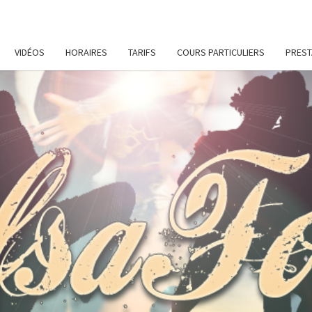
VIDÉOS
HORAIRES
TARIFS
COURS PARTICULIERS
PREST
SALS
Cours
De
Danses
Latines
Et De
Remise
En