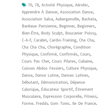
70
,
78
,
Activité Physique
,
Aérobic
,
Apprendre À Danser
,
Association Danse
,
Association Salsa
,
Aubergenville
,
Bachata
,
Banlieue Parisienne
,
Beginner
,
Beginners
,
Bien-Être
,
Body Sculpt
,
Boucanier Poissy
,
C-A-F
,
Carabin
,
Cardio-Training
,
Cha Cha
,
Cha Cha Cha
,
Chorégraphie
,
Condition
Physique
,
Confirmé
,
Confirmés
,
Cours
,
Cours Pas Cher
,
Cours Pilates
,
Cubaine
,
Cuisses Abdos Fessiers
,
Culture Physique
,
Danse
,
Danse Latine
,
Danses Latines
,
Débutant
,
Démonstration
,
Dépense
Calorique
,
Éducateur Sportif
,
Étirement
Musculaire
,
Expression Corporelle
,
Fitness
,
Forme
,
Freddy
,
Gym Tonic
,
Ile De France
,