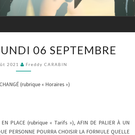
Forme
REPRISE
 LUNDI 06 SEPTEMBRE
LE
LUNDI
oût 2021
Freddy CARABIN
06
SEPTEMBRE
ANGÉ (rubrique « Horaires »)
N PLACE (rubrique « Tarifs »), AFIN DE PALIER À UN
UE PERSONNE POURRA CHOISIR LA FORMULE QUELLE