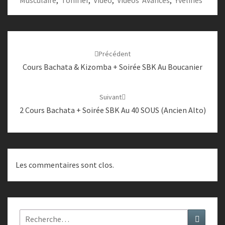
Musculaire
,
Tonifier
,
Vidéo
,
Vidéos Avancés
,
Yvelines
Navigation
d'article
Précédent
Cours Bachata & Kizomba + Soirée SBK Au Boucanier
Suivant
2 Cours Bachata + Soirée SBK Au 40 SOUS (ancien Alto)
Les commentaires sont clos.
Rechercher :
Recher