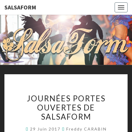
SALSAFORM
Togg
navig
SALSAFO
Cours
De
Danses
Latines
Et De
Remise
En
Forme
JOURNÉES
JOURNÉES PORTES
PORTES
OUVERTES DE
OUVERTES
SALSAFORM
DE
SALSAFORM
29 Juin 2017
Freddy CARABIN