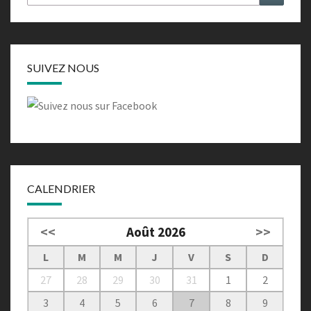
SUIVEZ NOUS
CALENDRIER
<<
Août 2026
>>
L
M
M
J
V
S
D
27
28
29
30
31
1
2
3
4
5
6
7
8
9