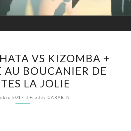
Forme
COURS
HATA VS KIZOMBA +
BACHATA
K AU BOUCANIER DE
VS
KIZOMBA
TES LA JOLIE
+
SOIRÉE
mbre 2017
Freddy CARABIN
SBK
AU
BOUCANIER
DE