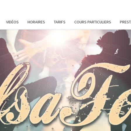
VIDÉOS
HORAIRES
TARIFS
COURS PARTICULIERS
PREST
SALS
Cours
De
Danses
Latines
Et De
Remise
En