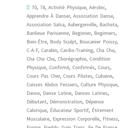
70
,
78
,
Activité Physique
,
Aérobic
,
Apprendre À Danser
,
Association Danse
,
Association Salsa
,
Aubergenville
,
Bachata
,
Banlieue Parisienne
,
Beginner
,
Beginners
,
Bien-Être
,
Body Sculpt
,
Boucanier Poissy
,
C-A-F
,
Carabin
,
Cardio-Training
,
Cha Cha
,
Cha Cha Cha
,
Chorégraphie
,
Condition
Physique
,
Confirmé
,
Confirmés
,
Cours
,
Cours Pas Cher
,
Cours Pilates
,
Cubaine
,
Cuisses Abdos Fessiers
,
Culture Physique
,
Danse
,
Danse Latine
,
Danses Latines
,
Débutant
,
Démonstration
,
Dépense
Calorique
,
Éducateur Sportif
,
Étirement
Musculaire
,
Expression Corporelle
,
Fitness
,
Forme
,
Freddy
,
Gym Tonic
,
Ile De France
,