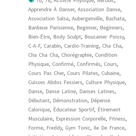
70
,
78
,
Activité Physique
,
Aérobic
,
Apprendre À Danser
,
Association Danse
,
Association Salsa
,
Aubergenville
,
Bachata
,
Banlieue Parisienne
,
Beginner
,
Beginners
,
Bien-Être
,
Body Sculpt
,
Boucanier Poissy
,
C-A-F
,
Carabin
,
Cardio-Training
,
Cha Cha
,
Cha Cha Cha
,
Chorégraphie
,
Condition
Physique
,
Confirmé
,
Confirmés
,
Cours
,
Cours Pas Cher
,
Cours Pilates
,
Cubaine
,
Cuisses Abdos Fessiers
,
Culture Physique
,
Danse
,
Danse Latine
,
Danses Latines
,
Débutant
,
Démonstration
,
Dépense
Calorique
,
Éducateur Sportif
,
Étirement
Musculaire
,
Expression Corporelle
,
Fitness
,
Forme
,
Freddy
,
Gym Tonic
,
Ile De France
,