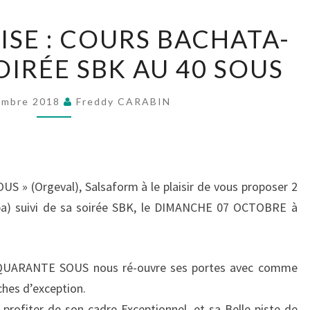
C’EST
RISE : COURS BACHATA-
LA
OIRÉE SBK AU 40 SOUS
REPRISE
:
COURS
embre 2018
Freddy CARABIN
BACHATA-
KIZOMBA
+
SOIRÉE
 » (Orgeval), Salsaform à le plaisir de vous proposer 2
SBK
ba) suivi de sa soirée SBK, le DIMANCHE 07 OCTOBRE à
AU
40
le QUARANTE SOUS nous ré-ouvre ses portes avec comme
SOUS
ches d’exception.
profiter de son cadre Exceptionnel, et sa Belle piste de