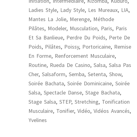
Initiation
,
Intermédiaire
,
Kizomba
,
Kuduro
,
Ladies Style
,
Lady Style
,
Les Mureaux
,
LIA
,
Mantes La Jolie
,
Merenge
,
Méthode
Pilâtes
,
Modeler
,
Musculation
,
Paris
,
Paris
Et Sa Banlieue
,
Perdre Du Poids
,
Perte De
Poids
,
Pilâtes
,
Poissy
,
Portoricaine
,
Remise
En Forme
,
Renforcement Musculaire
,
Routine
,
Rueda De Casino
,
Salsa
,
Salsa Pas
Cher
,
Salsaform
,
Semba
,
Setenta
,
Show
,
Soirée Bachata
,
Soirée Dominicaine
,
Soirée
Salsa
,
Spectacle Danse
,
Stage Bachata
,
Stage Salsa
,
STEP
,
Stretching
,
Tonification
Musculaire
,
Tonifier
,
Vidéo
,
Vidéos Avancés
,
Yvelines