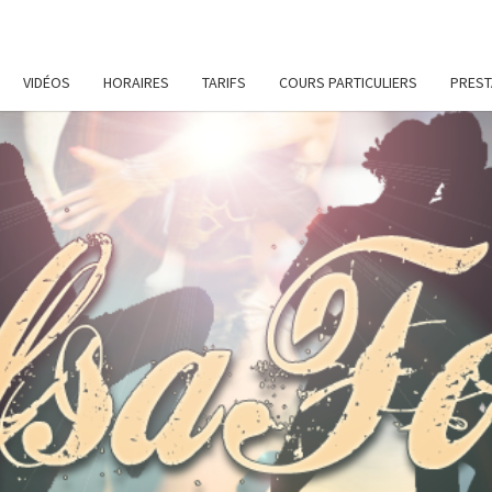
VIDÉOS
HORAIRES
TARIFS
COURS PARTICULIERS
PREST
SALS
Cours
De
Danses
Latines
Et De
Remise
En