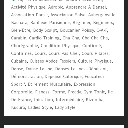
Activité Physique
,
Aérobic
,
Apprendre À Danser
,
Association Danse
,
Association Salsa
,
Aubergenville
,
Bachata
,
Banlieue Parisienne
,
Beginner
,
Beginners
,
Bien-Être
,
Body Sculpt
,
Boucanier Poissy
,
C-A-F
,
Carabin
,
Cardio-Training
,
Cha Cha
,
Cha Cha Cha
,
Chorégraphie
,
Condition Physique
,
Confirmé
,
Confirmés
,
Cours
,
Cours Pas Cher
,
Cours Pilates
,
Cubaine
,
Cuisses Abdos Fessiers
,
Culture Physique
,
Danse
,
Danse Latine
,
Danses Latines
,
Débutant
,
Démonstration
,
Dépense Calorique
,
Éducateur
Sportif
,
Étirement Musculaire
,
Expression
Corporelle
,
Fitness
,
Forme
,
Freddy
,
Gym Tonic
,
Ile
De France
,
Initiation
,
Intermédiaire
,
Kizomba
,
Kuduro
,
Ladies Style
,
Lady Style