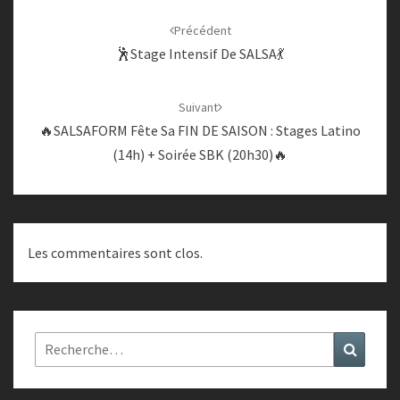
Navigation
d'article
Précédent
🕺Stage Intensif De SALSA💃
Suivant
🔥SALSAFORM Fête Sa FIN DE SAISON : Stages Latino
(14h) + Soirée SBK (20h30)🔥
Les commentaires sont clos.
Rechercher :
Recher