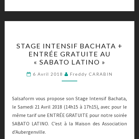
STAGE
STAGE INTENSIF BACHATA +
INTENSIF
ENTRÉE GRATUITE AU
BACHATA
« SABATO LATINO »
+
ENTRÉE
6 Avril 2018
Freddy CARABIN
GRATUITE
AU
« SABATO
Salsaform vous propose son Stage Intensif Bachata,
LATINO »
le Samedi 21 Avril 2018 (14h15 à 17h15), avec pour le
même tarif une ENTRÉE GRATUITE pour notre soirée
SABATO LATINO. C’est à la Maison des Association
d’Aubergenville.