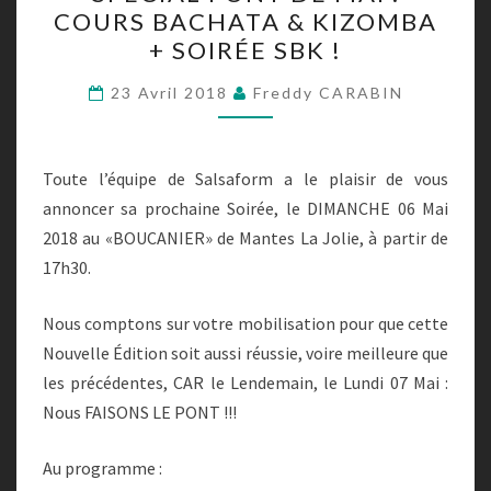
COURS BACHATA & KIZOMBA
DE
+ SOIRÉE SBK !
MAI
:
23 Avril 2018
Freddy CARABIN
COURS
BACHATA
&
Toute l’équipe de Salsaform a le plaisir de vous
KIZOMBA
annoncer sa prochaine Soirée, le DIMANCHE 06 Mai
+
2018 au «BOUCANIER» de Mantes La Jolie, à partir de
SOIRÉE
17h30.
SBK
Nous comptons sur votre mobilisation pour que cette
!
Nouvelle Édition soit aussi réussie, voire meilleure que
les précédentes, CAR le Lendemain, le Lundi 07 Mai :
Nous FAISONS LE PONT !!!
Au programme :