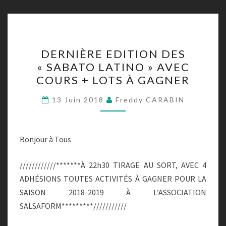
DERNIÈRE
DERNIÈRE EDITION DES
EDITION
« SABATO LATINO » AVEC
DES
COURS + LOTS À GAGNER
« SABATO
LATINO »
13 Juin 2018
Freddy CARABIN
AVEC
COURS
+
Bonjour à Tous
LOTS
////////////*******À 22h30 TIRAGE AU SORT, AVEC 4
À
ADHÉSIONS TOUTES ACTIVITÉS À GAGNER POUR LA
GAGNER
SAISON 2018-2019 À L’ASSOCIATION
SALSAFORM*********///////////