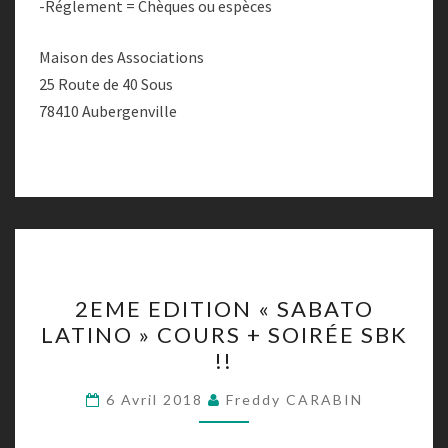
-Réglement = Chèques ou espèces
Maison des Associations
25 Route de 40 Sous
78410 Aubergenville
2EME
2EME EDITION « SABATO
EDITION
LATINO » COURS + SOIRÉE SBK
« SABATO
!!
LATINO »
COURS
6 Avril 2018
Freddy CARABIN
+