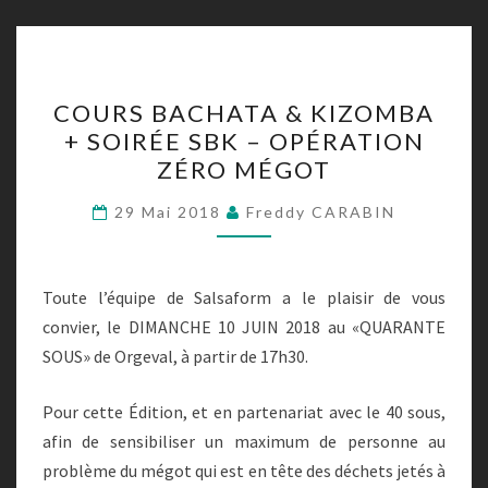
COURS
COURS BACHATA & KIZOMBA
BACHATA
+ SOIRÉE SBK – OPÉRATION
&
ZÉRO MÉGOT
KIZOMBA
+
29 Mai 2018
Freddy CARABIN
SOIRÉE
SBK
–
Toute l’équipe de Salsaform a le plaisir de vous
OPÉRATION
convier, le DIMANCHE 10 JUIN 2018 au «QUARANTE
ZÉRO
SOUS» de Orgeval, à partir de 17h30.
MÉGOT
Pour cette Édition, et en partenariat avec le 40 sous,
afin de sensibiliser un maximum de personne au
problème du mégot qui est en tête des déchets jetés à