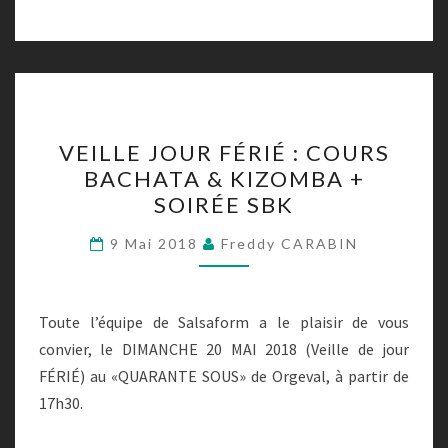
VEILLE
VEILLE JOUR FÉRIÉ : COURS
JOUR
BACHATA & KIZOMBA +
FÉRIÉ
SOIRÉE SBK
:
COURS
9 Mai 2018
Freddy CARABIN
BACHATA
&
KIZOMBA
Toute l’équipe de Salsaform a le plaisir de vous
+
convier, le DIMANCHE 20 MAI 2018 (Veille de jour
SOIRÉE
FÉRIÉ) au «QUARANTE SOUS» de Orgeval, à partir de
SBK
17h30.