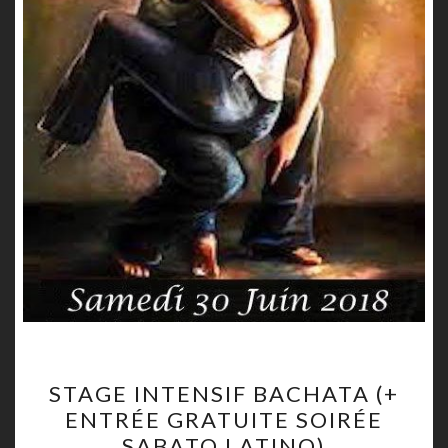
STAGE
STAGE INTENSIF BACHATA (+
INTENSIF
ENTRÉE GRATUITE SOIRÉE
BACHATA
SABATO LATINO)