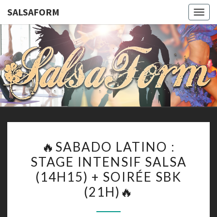
SALSAFORM
Togg
navig
SALSAFO
Cours
De
Danses
Latines
Et De
Remise
En
Forme
🔥
🔥SABADO LATINO :
SABADO
STAGE INTENSIF SALSA
LATINO
(14H15) + SOIRÉE SBK
:
STAGE
(21H)🔥
INTENSIF
SALSA